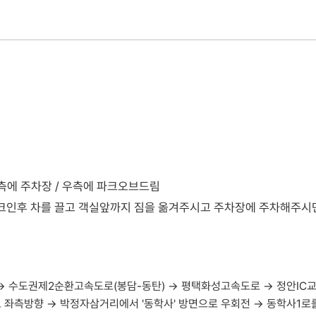
좌측에 주차장 / 우측에 파크오브드림
체크인후 차를 끌고 객실앞까지 짐을 옮겨주시고 주차장에 주차해주시면
 수도권제2순환고속도로(봉담-동탄) → 평택화성고속도로 → 정안IC교차
 좌측방향 → 박정자삼거리에서 '동학사' 방면으로 우회전 → 동학사1로를 따